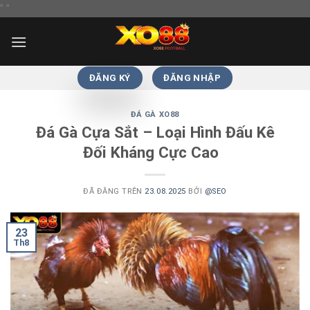
Chuyển
"
"
đến
nội
dung
ĐĂNG KÝ
ĐĂNG NHẬP
ĐÁ GÀ XO88
Đá Gà Cựa Sắt – Loại Hình Đấu Kê
Đối Kháng Cực Cao
ĐÃ ĐĂNG TRÊN
23.08.2025
BỞI
@SEO
23
Th8