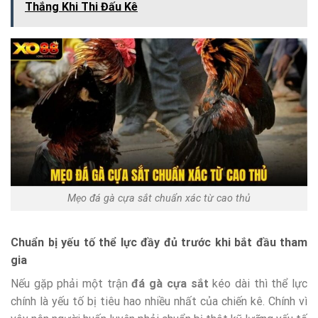
Thắng Khi Thi Đấu Kê
Mẹo đá gà cựa sắt chuẩn xác từ cao thủ
Chuẩn bị yếu tố thể lực đầy đủ trước khi bắt đầu tham
gia
Nếu gặp phải một trận
đá gà cựa sắt
kéo dài thì thể lực
chính là yếu tố bị tiêu hao nhiều nhất của chiến kê. Chính vì