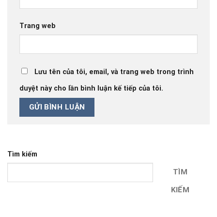
Trang web
Lưu tên của tôi, email, và trang web trong trình
duyệt này cho lần bình luận kế tiếp của tôi.
Tìm kiếm
TÌM
KIẾM