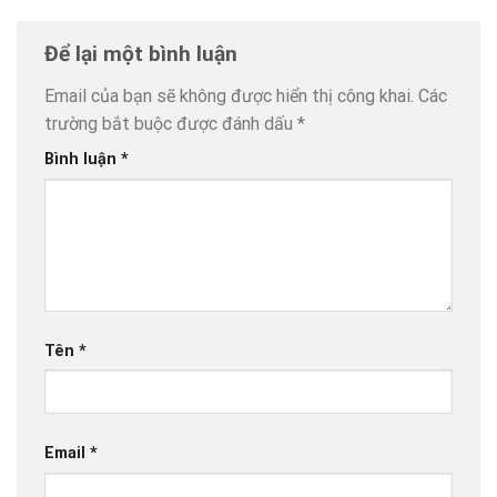
Để lại một bình luận
Email của bạn sẽ không được hiển thị công khai.
Các
trường bắt buộc được đánh dấu
*
Bình luận
*
Tên
*
Email
*